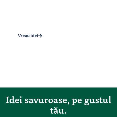
Grill și Grătar Legendar
Rapid, care sfârâie, prinde crustă și are mirosul
bun de grill, afară sau în bucătărie.
Vreau idei
Idei savuroase, pe gustul
tău.