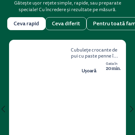
Gătește ușor rețete simple, rapide, sau preparate
speciale! Cu încredere și rezultate pe măsură.
Ceva rapid
Ceva diferit
Pentru toată fam
Cubulețe crocante de
pui cu paste penne în
sos de smântână
Gata în
20 min.
Ușoară