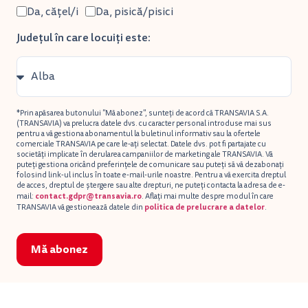
Da, cățel/i
Da, pisică/pisici
Județul în care locuiți este:
*Prin apăsarea butonului "Mă abonez", sunteți de acord că TRANSAVIA S.A.
(TRANSAVIA) va prelucra datele dvs. cu caracter personal introduse mai sus
pentru a vă gestiona abonamentul la buletinul informativ sau la ofertele
comerciale TRANSAVIA pe care le-ați selectat. Datele dvs. pot fi partajate cu
societăți implicate în derularea campaniilor de marketing ale TRANSAVIA. Vă
puteți gestiona oricând preferințele de comunicare sau puteți să vă dezabonați
folosind link-ul inclus în toate e-mail-urile noastre. Pentru a vă exercita dreptul
de acces, dreptul de ștergere sau alte drepturi, ne puteți contacta la adresa de e-
contact.gdpr@transavia.ro
mail:
. Aflați mai multe despre modul în care
politica de prelucrare a datelor
TRANSAVIA vă gestionează datele din
.
Mă abonez