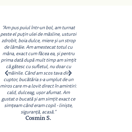
“Am pus puiul într-un bol, am turnat
“Rețeta mea de suflet
peste el puțin ulei de măsline, usturoi
condimentat Tikka Masala 
zdrobit, boia dulce, miere și un strop
cu orez fiert. Simplu, rapid
de lămâie. Am amestecat totul cu
Potrivit pentru o alimetat
mâna, exact cum făcea ea, și pentru
si echilibrata, bogata in p
prima dată după mult timp am simțit
carbohidrați.”
că gătesc cu sufletul, nu doar cu
Emilia M.
mâinile. Când am scos tava din
cuptor, bucătăria s-a umplut de un
miros care m-a lovit direct în amintiri:
cald, dulceag, ușor afumat. Am
gustat o bucată și am simțit exact ce
simțeam când eram copil - liniște,
siguranță, acasă.”
Cosmin S.