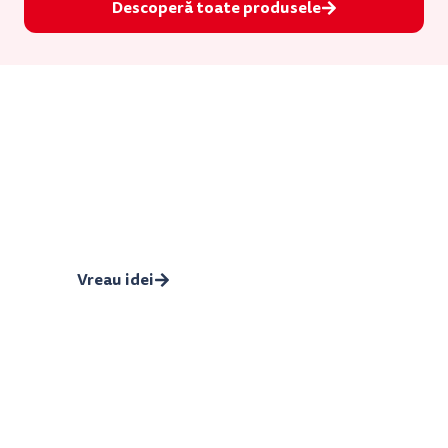
Descoperă toate produsele
Diete cu mult gust
Când vrei ceva ușor, prietenos caloric și
potrivit pentru obiectivele tale, revino la
aceste rețete!
Vreau idei