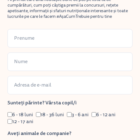
cumpărături, cum poți câștiga premii la concursuri, rețete
apetisante, informații și sfaturi nutriționale interesante și toate
lucrurile pe care le facem #AșaCumTrebuie pentru tine
Sunteți părinte? Vârsta copil/i
6 - 18 luni
18 - 36 luni
3 - 6 ani
6 - 12 ani
12 - 17 ani
Aveți animale de companie?