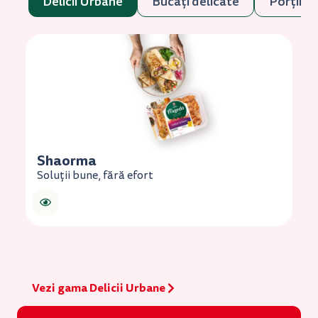
Delicii Urbane
Bucăți delicate
Porții G
Shaorma
Pu
Soluții bune, fără efort
So
Vezi gama Delicii Urbane