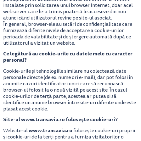
instalate prin solicitarea unui browser Internet, doar acel
webserver care le-a trimis poate să le acceseze din nou
atunci când utilizatorul revine pe site-ul asociat.
În general, browser-ele au setări de confidențialitate care
furnizează diferite nivele de acceptare a cookie-urilor,
perioada de valabilitate și de ștergere automată după ce
utilizatorul a vizitat un website.
Ce legătură au cookie-urile cu datele mele cu caracter
personal?
Cookie-urile și tehnologiile similare nu colectează date
personale directe (de ex. nume ori e-mail), dar pot folosi în
anumite cazuri identificatori unici care să recunoască
browser-ul folosit la o nouă vizită pe acest site. În cazul
cookie-urilor de terță parte, acestea ar putea și să
identifice un anume browser între site-uri diferite unde este
plasat acest cookie.
Site-ul www.transavia.ro folosește cookie-uri?
www.transavia.ro
Website-ul
folosește cookie-uri proprii
și cookie-uri de la terți pentru a furniza vizitatorilor o