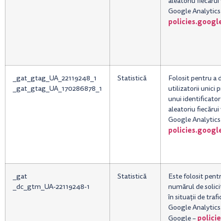
aleatoriu fiecărui 
Google Analytics
policies.goog
_gat_gtag_UA_22119248_1
Statistică
Folosit pentru a d
_gat_gtag_UA_170286878_1
utilizatorii unici 
unui identificato
aleatoriu fiecărui 
Google Analytics
policies.goog
_gat
Statistică
Este folosit pentr
_dc_gtm_UA-22119248-1
numărul de solicit
în situații de traf
Google Analytics
polici
Google –