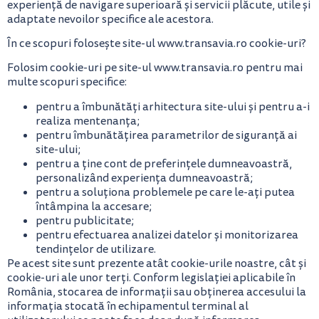
experiență de navigare superioară și servicii plăcute, utile și
adaptate nevoilor specifice ale acestora.
În ce scopuri folosește site-ul www.transavia.ro cookie-uri?
Folosim cookie-uri pe site-ul www.transavia.ro pentru mai
multe scopuri specifice:
pentru a îmbunătăți arhitectura site-ului și pentru a-i
realiza mentenanța;
pentru îmbunătățirea parametrilor de siguranță ai
site-ului;
pentru a ține cont de preferințele dumneavoastră,
personalizând experiența dumneavoastră;
pentru a soluționa problemele pe care le-ați putea
întâmpina la accesare;
pentru publicitate;
pentru efectuarea analizei datelor și monitorizarea
tendințelor de utilizare.
Pe acest site sunt prezente atât cookie-urile noastre, cât și
cookie-uri ale unor terți. Conform legislației aplicabile în
România, stocarea de informații sau obținerea accesului la
informația stocată în echipamentul terminal al