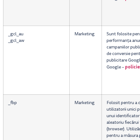
_gcl_au
Marketing
Sunt folosite pe
_gcl_aw
performanța anun
campaniilor public
de conversie pent
publicitare Googl
polici
Google –
_fbp
Marketing
Folosit pentru a d
utilizatorii unici 
unui identificato
aleatoriu fiecărui
(browser). Utiliz
pentru a măsura