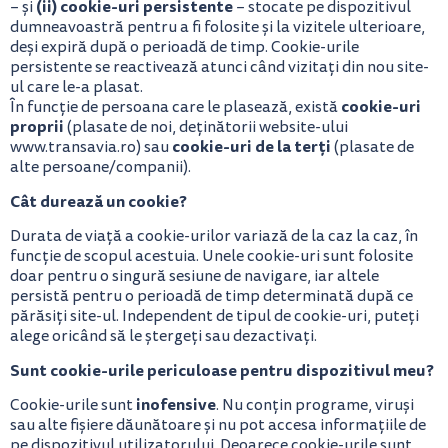
(ii) cookie-uri persistente
– și
– stocate pe dispozitivul
dumneavoastră pentru a fi folosite și la vizitele ulterioare,
deși expiră după o perioadă de timp. Cookie-urile
persistente se reactivează atunci când vizitați din nou site-
ul care le-a plasat.
cookie-uri
În funcție de persoana care le plasează, există
proprii
(plasate de noi, deținătorii website-ului
cookie-uri de la terți
www.transavia.ro) sau
(plasate de
alte persoane/companii).
Cât durează un cookie?
Durata de viață a cookie-urilor variază de la caz la caz, în
funcție de scopul acestuia. Unele cookie-uri sunt folosite
doar pentru o singură sesiune de navigare, iar altele
persistă pentru o perioadă de timp determinată după ce
părăsiți site-ul. Independent de tipul de cookie-uri, puteți
alege oricând să le ștergeți sau dezactivați.
Sunt cookie-urile periculoase pentru dispozitivul meu?
inofensive
Cookie-urile sunt
. Nu conțin programe, viruși
sau alte fișiere dăunătoare și nu pot accesa informațiile de
pe dispozitivul utilizatorului. Deoarece cookie-urile sunt