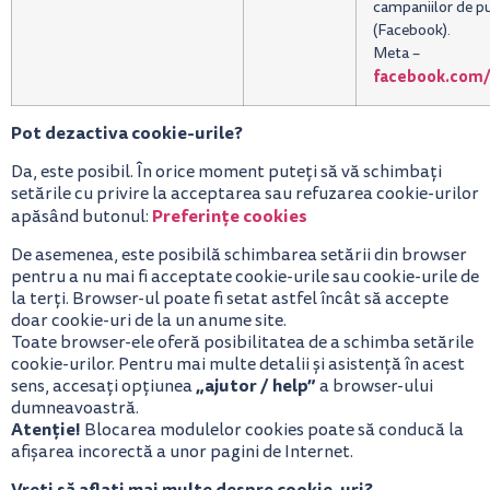
campaniilor de p
(Facebook).
Meta –
facebook.com/
Pot dezactiva cookie-urile?
Da, este posibil. În orice moment puteți să vă schimbați
setările cu privire la acceptarea sau refuzarea cookie-urilor
Preferințe cookies
apăsând butonul:
De asemenea, este posibilă schimbarea setării din browser
pentru a nu mai fi acceptate cookie-urile sau cookie-urile de
la terți. Browser-ul poate fi setat astfel încât să accepte
doar cookie-uri de la un anume site.
Toate browser-ele oferă posibilitatea de a schimba setările
cookie-urilor. Pentru mai multe detalii și asistență în acest
„ajutor / help”
sens, accesați opțiunea
a browser-ului
dumneavoastră.
Atenție!
Blocarea modulelor cookies poate să conducă la
afișarea incorectă a unor pagini de Internet.
Vreți să aflați mai multe despre cookie-uri?