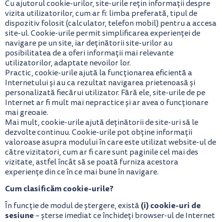
Cu ajutorul cookie-urilor, site-urile rețin informații despre
vizita utilizatorilor, cum ar fi: limba preferată, tipul de
dispozitiv folosit (calculator, telefon mobil) pentru a accesa
site-ul. Cookie-urile permit simplificarea experienței de
navigare pe un site, iar deținătorii site-urilor au
posibilitatea de a oferi informații mai relevante
utilizatorilor, adaptate nevoilor lor.
Practic, cookie-urile ajută la funcționarea eficientă a
Internetului și au ca rezultat navigarea prietenoasă și
personalizată fiecărui utilizator. Fără ele, site-urile de pe
Internet ar fi mult mai nepractice și ar avea o funcționare
mai greoaie.
Mai mult, cookie-urile ajută deținătorii de site-uri să le
dezvolte continuu. Cookie-urile pot obține informații
valoroase asupra modului în care este utilizat website-ul de
către vizitatori, cum ar fi care sunt paginile cel mai des
vizitate, astfel încât să se poată furniza acestora
experiențe din ce în ce mai bune în navigare.
Cum clasificăm cookie-urile?
(i) cookie-uri de
În funcție de modul de ștergere, există
sesiune
– șterse imediat ce închideți browser-ul de Internet