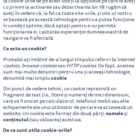
la cookie-urile de pe acest site și la opțiunile pe care le aveți
cu privire la activarea sau dezactivarea lor. Vă rugăm să
aveți în vedere că, la fel ca toate site-urile, și site-ul nostru
se bazează pe această tehnologie pentru a putea funcționa
în condiții optime; dacă optați pentru a nu permite
funcționarea ei, calitatea experienței dumneavoastră de
navigare va fi afectată.
Ce este un cookie?
Probabil ați întâlnit de-a lungul timpului referiri la
Internet
cookies
,
browser cookies
sau
HTTP cookies
. De fapt, acestea
sunt mai multe denumiri pentru una și aceeași tehnologie,
cookie
denumită mai simplu
.
Din punct de vedere tehnic, un cookie reprezintă un
fragment de text (i.e., litere și numere) de mici dimensiuni,
care va fi stocat pe calculatorul, telefonul mobil sau alte
echipamente ale unui utilizator de pe care se accesează un
numele
website. Un cookie este format din două părți:
și
conținutul
(sau valoarea) acestuia.
De ce sunt utile cookie-urile?