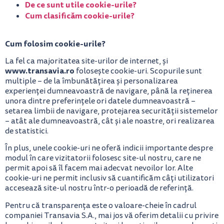
De ce sunt utile cookie-urile?
Cum clasificăm cookie-urile?
Cum folosim cookie-urile?
La fel ca majoritatea site-urilor de internet, și
www.transavia.ro
folosește cookie-uri. Scopurile sunt
multiple – de la îmbunătățirea și personalizarea
experienței dumneavoastră de navigare, până la reținerea
unora dintre preferințele ori datele dumneavoastră –
setarea limbii de navigare, protejarea securității sistemelor
– atât ale dumneavoastră, cât și ale noastre, ori realizarea
de statistici.
În plus, unele cookie-uri ne oferă indicii importante despre
modul în care vizitatorii folosesc site-ul nostru, care ne
permit apoi să îl facem mai adecvat nevoilor lor. Alte
cookie-uri ne permit inclusiv să cuantificăm câți utilizatori
accesează site-ul nostru într-o perioadă de referință.
Pentru că transparența este o valoare-cheie în cadrul
companiei Transavia S.A., mai jos vă oferim detalii cu privire