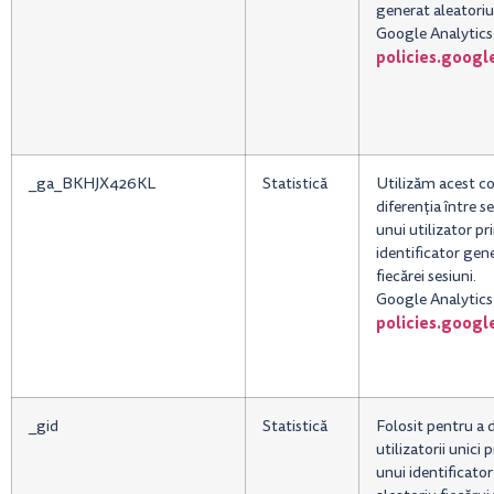
generat aleatoriu 
Google Analytics
policies.goog
_ga_BKHJX426KL
Statistică
Utilizăm acest co
diferenția între s
unui utilizator pr
identificator gen
fiecărei sesiuni.
Google Analytics
policies.goog
_gid
Statistică
Folosit pentru a d
utilizatorii unici 
unui identificato