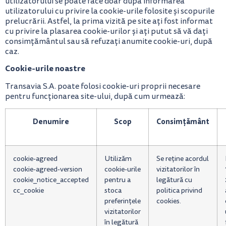
utilizatorului se poate face doar după informarea
utilizatorului cu privire la cookie-urile folosite și scopurile
prelucrării. Astfel, la prima vizită pe site ați fost informat
cu privire la plasarea cookie-urilor și ați putut să vă dați
consimțământul sau să refuzați anumite cookie-uri, după
caz.
Cookie-urile noastre
Transavia S.A. poate folosi cookie-uri proprii necesare
pentru funcționarea site-ului, după cum urmează:
Denumire
Scop
Consimțământ
cookie-agreed
Utilizăm
Se reține acordul
cookie-agreed-version
cookie-urile
vizitatorilor în
cookie_notice_accepted
pentru a
legătură cu
cc_cookie
stoca
politica privind
preferințele
cookies.
vizitatorilor
în legătură