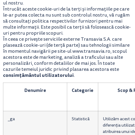
ul nostru.
Întrucât aceste cookie-uri de la terți și informațiile pe care
le-ar putea colecta nu sunt sub controlul nostru, vă rugăm
să consultați politica respectivilor furnizori pentru mai
multe informații. Este posibil ca terții să folosească cookie-
uri pentru propriile scopuri.
În ceea ce privește serviciile externe Transavia S.A. care
plasează cookie-uri (de terță parte) sau tehnologii similare
în momentul navigării pe site-ul www.transavia.ro, scopul
acestora este de marketing, analiză a traficului sau alte
personalizări, conform detaliilor de mai jos. În toate
cazurile temeiul juridic privind plasarea acestora este
consimțământul utilizatorului
.
Denumire
Categorie
Scop & 
_ga
Statistică
Utilizăm acest co
diferenția utilizat
atribuirea unui id