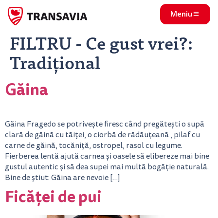
Meniu
FILTRU - Ce gust vrei?:
Tradițional
Găina
Găina Fragedo se potrivește firesc când pregătești o supă
clară de găină cu tăiței, o ciorbă de rădăuțeană , pilaf cu
carne de găină, tocăniță, ostropel, rasol cu legume.
Fierberea lentă ajută carnea și oasele să elibereze mai bine
gustul autentic și să dea supei mai multă bogăție naturală.
Bine de știut: Găina are nevoie […]
Ficăței de pui