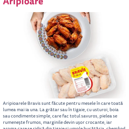
Aripioare
Aripioarele Bravis sunt făcute pentru mesele în care toată
lumea mai ia una. La grătar sau în tigaie, cu usturoi, boia
sau condimente simple, care fac totul savuros, pielea se
rumenește frumos, marginile devin ușor crocante, iar
aroma care se ridică din tigaie și umple bucătăria, chemând