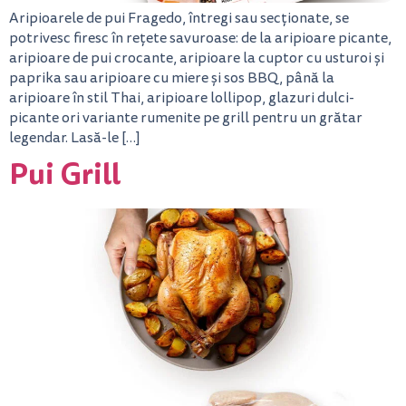
Aripioarele de pui Fragedo, întregi sau secționate, se
potrivesc firesc în rețete savuroase: de la aripioare picante,
aripioare de pui crocante, aripioare la cuptor cu usturoi și
paprika sau aripioare cu miere și sos BBQ, până la
aripioare în stil Thai, aripioare lollipop, glazuri dulci-
picante ori variante rumenite pe grill pentru un grătar
legendar. Lasă-le […]
Pui Grill