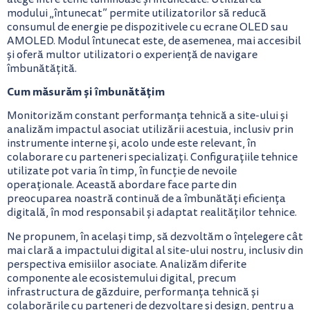
modului „întunecat” permite utilizatorilor să reducă
consumul de energie pe dispozitivele cu ecrane OLED sau
AMOLED. Modul întunecat este, de asemenea, mai accesibil
și oferă multor utilizatori o experiență de navigare
îmbunătățită.
Cum măsurăm și îmbunătățim
Monitorizăm constant performanța tehnică a site-ului și
analizăm impactul asociat utilizării acestuia, inclusiv prin
instrumente interne și, acolo unde este relevant, în
colaborare cu parteneri specializați. Configurațiile tehnice
utilizate pot varia în timp, în funcție de nevoile
operaționale. Această abordare face parte din
preocuparea noastră continuă de a îmbunătăți eficiența
digitală, în mod responsabil și adaptat realităților tehnice.
Ne propunem, în același timp, să dezvoltăm o înțelegere cât
mai clară a impactului digital al site-ului nostru, inclusiv din
perspectiva emisiilor asociate. Analizăm diferite
componente ale ecosistemului digital, precum
infrastructura de găzduire, performanța tehnică și
colaborările cu parteneri de dezvoltare și design, pentru a