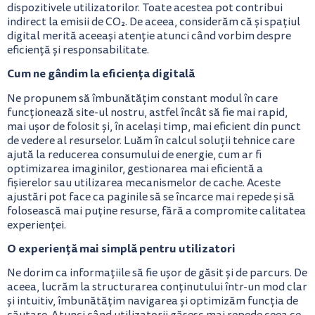
dispozitivele utilizatorilor. Toate acestea pot contribui
indirect la emisii de CO₂. De aceea, considerăm că și spațiul
digital merită aceeași atenție atunci când vorbim despre
eficiență și responsabilitate.
Cum ne gândim la eficiența digitală
Ne propunem să îmbunătățim constant modul în care
funcționează site-ul nostru, astfel încât să fie mai rapid,
mai ușor de folosit și, în același timp, mai eficient din punct
de vedere al resurselor. Luăm în calcul soluții tehnice care
ajută la reducerea consumului de energie, cum ar fi
optimizarea imaginilor, gestionarea mai eficientă a
fișierelor sau utilizarea mecanismelor de cache. Aceste
ajustări pot face ca paginile să se încarce mai repede și să
folosească mai puține resurse, fără a compromite calitatea
experienței.
O experiență mai simplă pentru utilizatori
Ne dorim ca informațiile să fie ușor de găsit și de parcurs. De
aceea, lucrăm la structurarea conținutului într-un mod clar
și intuitiv, îmbunătățim navigarea și optimizăm funcția de