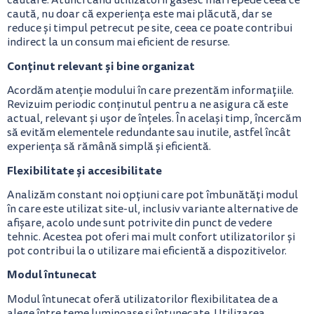
căutare. Atunci când utilizatorii găsesc mai repede ceea ce
caută, nu doar că experiența este mai plăcută, dar se
reduce și timpul petrecut pe site, ceea ce poate contribui
indirect la un consum mai eficient de resurse.
Conținut relevant și bine organizat
Acordăm atenție modului în care prezentăm informațiile.
Revizuim periodic conținutul pentru a ne asigura că este
actual, relevant și ușor de înțeles. În același timp, încercăm
să evităm elementele redundante sau inutile, astfel încât
experiența să rămână simplă și eficientă.
Flexibilitate și accesibilitate
Analizăm constant noi opțiuni care pot îmbunătăți modul
în care este utilizat site-ul, inclusiv variante alternative de
afișare, acolo unde sunt potrivite din punct de vedere
tehnic. Acestea pot oferi mai mult confort utilizatorilor și
pot contribui la o utilizare mai eficientă a dispozitivelor.
Modul întunecat
Modul întunecat oferă utilizatorilor flexibilitatea de a
alege între teme luminoase și întunecate. Utilizarea