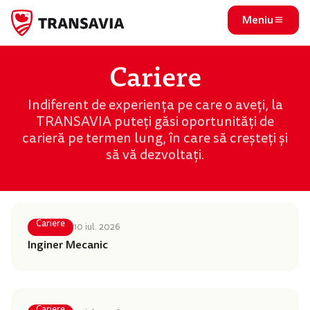
Meniu
Cariere
Indiferent de experiența pe care o aveți, la
TRANSAVIA puteți găsi oportunități de
carieră pe termen lung, în care să creșteți și
să vă dezvoltați.
Cariere
10 iul. 2026
Inginer Mecanic
Cariere