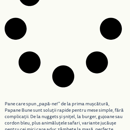
Pane care spun „papă-ne!” de la prima mușcătură,
Papane Bune sunt soluții rapide pentru mese simple, fără
complicații. De la nuggets și șnițel, la burger, gujoane sau
cordon bleu, plus animăluțele safari, variante jucăușe
pentru cei mici care aduc zâmbete la masă, perfecte