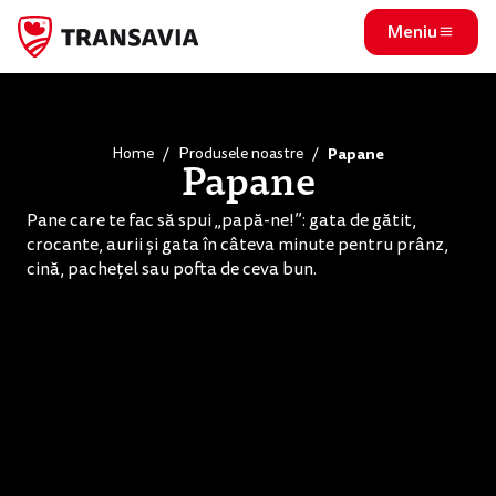
Meniu
Home
Produsele noastre
Papane
Papane
Pane care te fac să spui „papă-ne!”: gata de gătit,
crocante, aurii și gata în câteva minute pentru prânz,
cină, pachețel sau pofta de ceva bun.