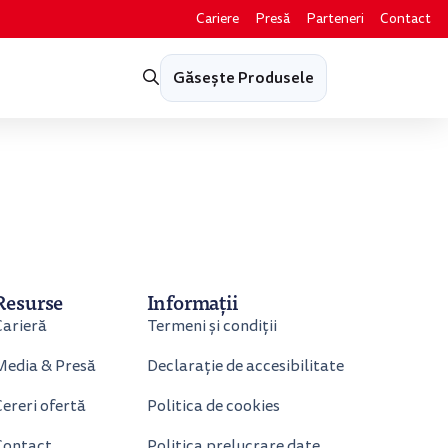
Cariere
Presă
Parteneri
Contact
Găsește Produsele
Resurse
Informații
Carieră
Termeni și condiții
Media & Presă
Declarație de accesibilitate
ereri ofertă
Politica de cookies
Contact
Politica prelucrare date