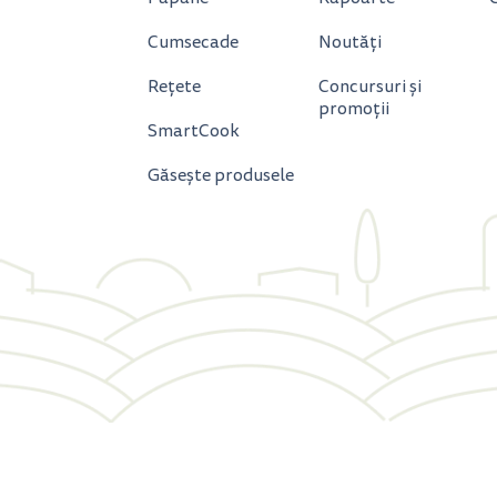
Cumsecade
Noutăți
Rețete
Concursuri și
promoții
SmartCook
Găsește produsele