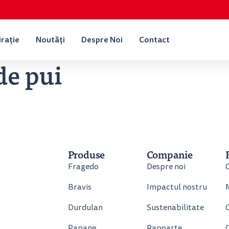
irație
Noutăți
Despre Noi
Contact
de pui
Produse
Companie
Fragedo
Despre noi
Bravis
Impactul nostru
Durdulan
Sustenabilitate
C
Papane
Rapoarte