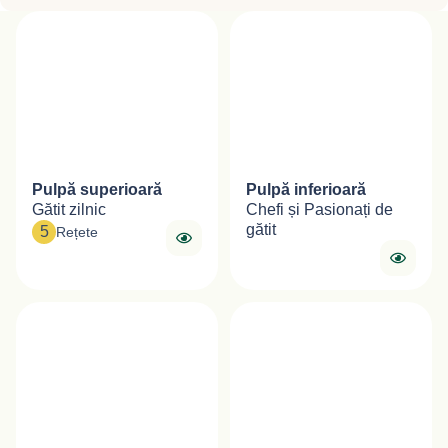
Pulpă superioară
Pulpă inferioară
Gătit zilnic
Chefi și Pasionați de
gătit
5
Rețete