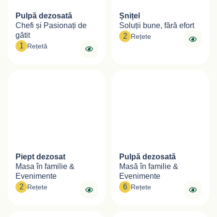
Pulpă dezosată
Șnițel
Chefi și Pasionați de
Soluții bune, fără efort
gătit
2
Rețete
1
Rețetă
Piept dezosat
Pulpă dezosată
Masa în familie &
Masă în familie &
Evenimente
Evenimente
2
6
Rețete
Rețete