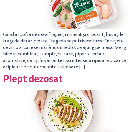
Când ai poftă de ceva fraged, rumenit și crocant, bucățile
fragede din aripioare Fragedo se potrivesc firesc în rețete
de zi cu zi care se mănâncă imediat ce ajung pe masă. Merg
bine în combinații simple, cu sare, piper și ierburi
aromatice, dar și în variante mai intense: aripioare picante,
aripioare de pui crocante, aripioare […]
Piept dezosat