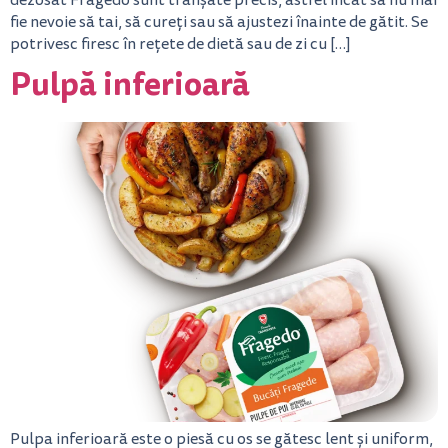
dezosat Fragedo sunt tranșate precis, astfel încât să nu mai
fie nevoie să tai, să cureți sau să ajustezi înainte de gătit. Se
potrivesc firesc în rețete de dietă sau de zi cu […]
Pulpă inferioară
Pulpa inferioară este o piesă cu os se gătesc lent și uniform,