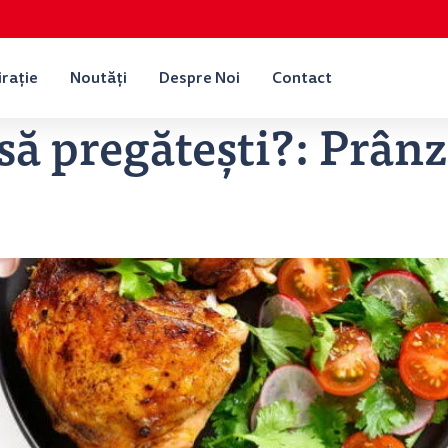
irație
Noutăți
Despre Noi
Contact
ă pregătești?:
Prânz