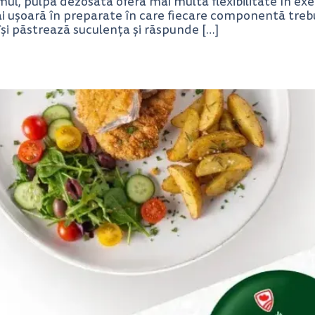
itmul, pulpa dezosată oferă mai multă flexibilitate în ex
i ușoară în preparate în care fiecare componentă trebuie
își păstrează suculența și răspunde […]