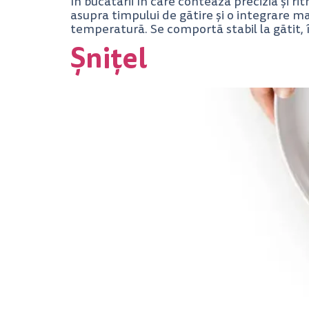
În bucătării în care contează precizia și r
asupra timpului de gătire și o integrare ma
temperatură. Se comportă stabil la gătit, 
Șnițel