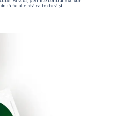
ecuție. Fără os, permite control mai bun
 să fie aliniată ca textură și