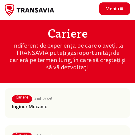
Meniu
Cariere
Indiferent de experiența pe care o aveți, la
TRANSAVIA puteți găsi oportunități de
carieră pe termen lung, în care să creșteți și
să vă dezvoltați.
Cariere
10 iul. 2026
Inginer Mecanic
Cariere