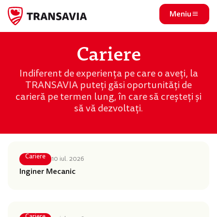
Meniu
Cariere
Indiferent de experiența pe care o aveți, la
TRANSAVIA puteți găsi oportunități de
carieră pe termen lung, în care să creșteți și
să vă dezvoltați.
Cariere
10 iul. 2026
Inginer Mecanic
Cariere