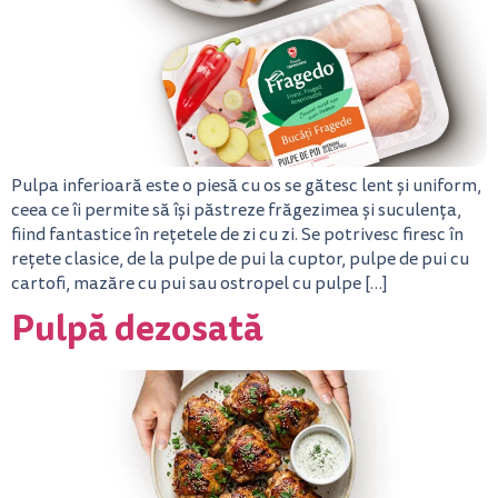
Pulpa inferioară este o piesă cu os se gătesc lent și uniform,
ceea ce îi permite să își păstreze frăgezimea și suculența,
fiind fantastice în rețetele de zi cu zi. Se potrivesc firesc în
rețete clasice, de la pulpe de pui la cuptor, pulpe de pui cu
cartofi, mazăre cu pui sau ostropel cu pulpe […]
Pulpă dezosată