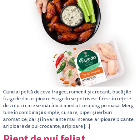
Când ai poftă de ceva fraged, rumenit și crocant, bucățile
fragede din aripioare Fragedo se potrivesc firesc în rețete
de zi cu zi care se mănâncă imediat ce ajung pe masă. Merg
bine în combinații simple, cu sare, piper și ierburi
aromatice, dar și în variante mai intense: aripioare picante,
aripioare de pui crocante, aripioare […]
Piept de pui feliat