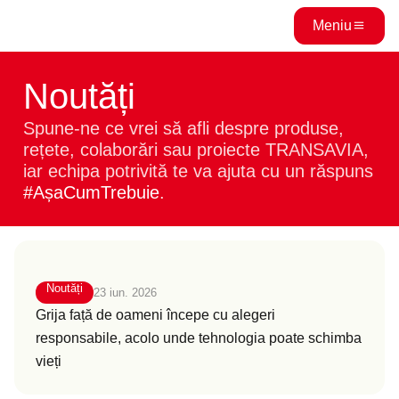
Meniu
Noutăți
Spune-ne ce vrei să afli despre produse,
rețete, colaborări sau proiecte TRANSAVIA,
iar echipa potrivită te va ajuta cu un răspuns
#AșaCumTrebuie
.
Noutăți
23 iun. 2026
Grija față de oameni începe cu alegeri
responsabile, acolo unde tehnologia poate schimba
vieți