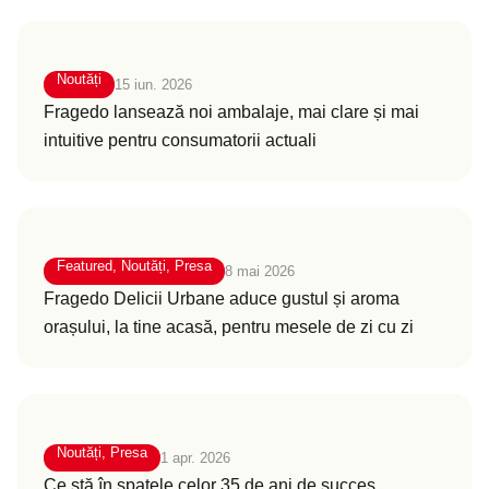
Noutăți
15 iun. 2026
Fragedo lansează noi ambalaje, mai clare și mai
intuitive pentru consumatorii actuali
Featured
,
Noutăți
,
Presa
8 mai 2026
Fragedo Delicii Urbane aduce gustul și aroma
orașului, la tine acasă, pentru mesele de zi cu zi
Noutăți
,
Presa
1 apr. 2026
Ce stă în spatele celor 35 de ani de succes