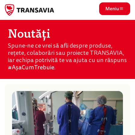
Meniu
Noutăți
Spune-ne ce vrei să afli despre produse,
rețete, colaborări sau proiecte TRANSAVIA,
iar echipa potrivită te va ajuta cu un răspuns
#AșaCumTrebuie
.