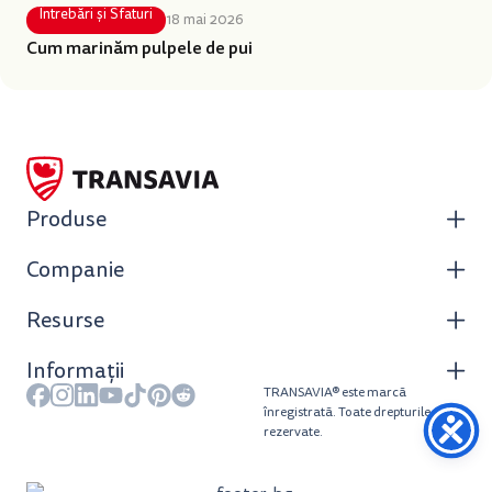
Întrebări și Sfaturi
18 mai 2026
Cum marinăm pulpele de pui
Produse
Companie
Resurse
Informații
TRANSAVIA® este marcă
înregistrată. Toate drepturile
rezervate.