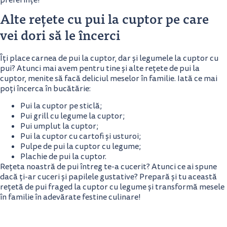
preferințe!
Alte rețete cu pui la cuptor pe care
vei dori să le încerci
Îți place carnea de pui la cuptor, dar și legumele la cuptor cu
pui? Atunci mai avem pentru tine și alte rețete de pui la
cuptor, menite să facă deliciul meselor în familie. Iată ce mai
poți încerca în bucătărie:
Pui la cuptor pe sticlă;
Pui grill cu legume la cuptor;
Pui umplut la cuptor;
Pui la cuptor cu cartofi și usturoi;
Pulpe de pui la cuptor cu legume;
Plachie de pui la cuptor.
Rețeta noastră de pui întreg te-a cucerit? Atunci ce ai spune
dacă ți-ar cuceri și papilele gustative? Prepară și tu această
rețetă de pui fraged la cuptor cu legume și transformă mesele
în familie în adevărate festine culinare!