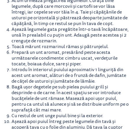
Acum urmează pregătirea legumelor. Curăță bine
legumele, după care morcovii și cartofii se vor lăsa
întregi, iar cepele se vor tăia în 4. Taie și căpățânile de
usturoi pe orizontală și păstrează deoparte jumătate de
căpățână, în timp ce restul se pun în tava de copt.
Așează legumele gata pregătite într-o tavă încăpătoare,
unsă în prealabil cu puțin unt. Adaugă peste acestea și 2
crenguțe de rozmarin.
Toacă mărunt rozmarinul rămas și pătrunjelul.
Prepară un unt aromat, presărând peste acesta
următoarele condimente: cimbru uscat, verdețurile
tocate, boiaua dulce, sare și piper.
Introdu în interiorul puiului aproximativ 1 linguriță din
acest unt aromat, alături de o frunză de dafin, jumătate
de cățel de usturoi și jumătate de lămâie.
Bagă ușor degetele pe sub pielea puiului grill și
desprinde-o de carne. În acest spațiu se vor introduce
bucățelele de unt rămase. Masează apoi ușor puiul,
pentru ca untul să alunece și să se distribuie uniform pe o
suprafață cât mai mare.
Cu restul de unt unge puiul bine și la exterior.
Așează apoi puiul întreg peste legumele din tavă și
acoperă tava cu o folie din aluminiu. Dă tava la cuptor