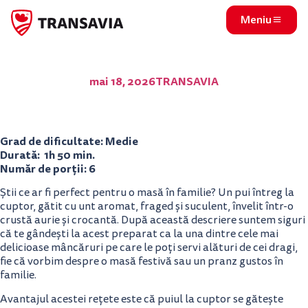
Meniu
Cum să gătești simplu și corect un pui întreg la cuptor perfect
mai 18, 2026
TRANSAVIA
Grad de dificultate: Medie
Durată: 1h 50 min.
Număr de porții: 6
Știi ce ar fi perfect pentru o masă în familie? Un pui întreg la
cuptor, gătit cu unt aromat, fraged și suculent, învelit într-o
crustă aurie și crocantă. După această descriere suntem siguri
că te gândești la acest preparat ca la una dintre cele mai
delicioase mâncăruri pe care le poți servi alături de cei dragi,
fie că vorbim despre o masă festivă sau un pranz gustos în
familie.
Avantajul acestei rețete este că puiul la cuptor se gătește