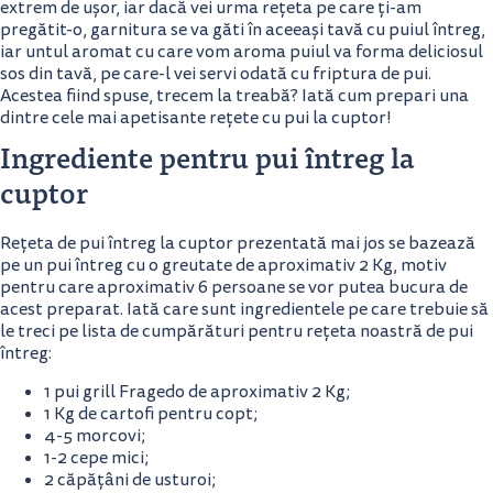
extrem de ușor, iar dacă vei urma rețeta pe care ți-am
pregătit-o, garnitura se va găti în aceeași tavă cu puiul întreg,
iar untul aromat cu care vom aroma puiul va forma deliciosul
sos din tavă, pe care-l vei servi odată cu friptura de pui.
Acestea fiind spuse, trecem la treabă? Iată cum prepari una
dintre cele mai apetisante rețete cu pui la cuptor!
Ingrediente pentru pui întreg la
cuptor
Rețeta de pui întreg la cuptor prezentată mai jos se bazează
pe un pui întreg cu o greutate de aproximativ 2 Kg, motiv
pentru care aproximativ 6 persoane se vor putea bucura de
acest preparat. Iată care sunt ingredientele pe care trebuie să
le treci pe lista de cumpărături pentru rețeta noastră de pui
întreg:
1 pui grill Fragedo de aproximativ 2 Kg;
1 Kg de cartofi pentru copt;
4-5 morcovi;
1-2 cepe mici;
2 căpățâni de usturoi;