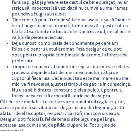
fără cap, gât și gheare este destul de bine curățat, nu ar
strica să inspectezi să vezi dacă nu cumva au mai rămas
pe undeva fulgi sau tuleie;
Ține cont că puiul trebuie să fie bine uscat, așa că înainte
de a-l unge cu untul aromat, tamponează-l peste tot cu
hârtii absorbante de bucătărie. Dacă este ud, untul nu se
va lipi de pielea acestuia;
Deja cunoști combinația de condimente pe care am
folosit-o pentru untul aromat, însă desigur că tu poți
opta pentru propria combinație de arome, în funcție de
preferințe;
Timpul de coacere al puiului întreg la cuptor este relativ
și acesta depinde atât de mărimea puiului, cât și de
cuptorul fiecăruia. Dacă puiul tău este mai mare sau mai
mic, va fi nevoie să ajustezi timpul de gătire în consecință.
Nu uita să hidratezi constant pielea puiului, pentru a
forma acea crustă crocantă, aurie pe deasupra.
Cât despre modalitatea de servire a puiului întreg la cuptor,
acesta poate fi servit alături de garnitura din legume gătită
alături de el la cuptor, respectiv cartofi, morcovi și ceapă.
Desigur, poți folosi la fel de bine și alte legume pe lângă
acestea, așa cum sunt, de pildă, ciupercile. Totul ține de