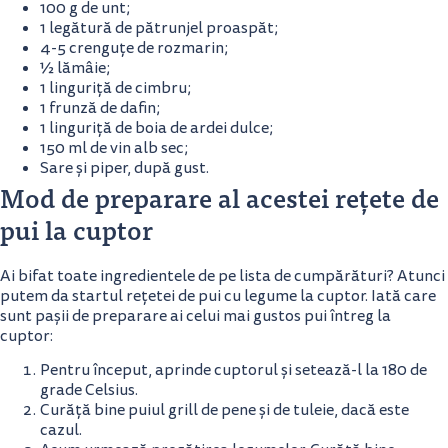
100 g de unt;
1 legătură de pătrunjel proaspăt;
4-5 crenguțe de rozmarin;
½ lămâie;
1 linguriță de cimbru;
1 frunză de dafin;
1 linguriță de boia de ardei dulce;
150 ml de vin alb sec;
Sare și piper, după gust.
Mod de preparare al acestei rețete de
pui la cuptor
Ai bifat toate ingredientele de pe lista de cumpărături? Atunci
putem da startul rețetei de pui cu legume la cuptor. Iată care
sunt pașii de preparare ai celui mai gustos pui întreg la
cuptor:
Pentru început, aprinde cuptorul și setează-l la 180 de
grade Celsius.
Curăță bine puiul grill de pene și de tuleie, dacă este
cazul.