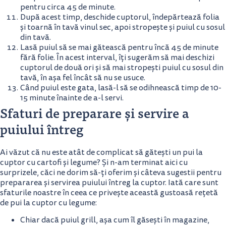
pentru circa 45 de minute.
După acest timp, deschide cuptorul, îndepărtează folia
și toarnă în tavă vinul sec, apoi stropește și puiul cu sosul
din tavă.
Lasă puiul să se mai gătească pentru încă 45 de minute
fără folie. În acest interval, îți sugerăm să mai deschizi
cuptorul de două ori și să mai stropești puiul cu sosul din
tavă, în așa fel încât să nu se usuce.
Când puiul este gata, lasă-l să se odihnească timp de 10-
15 minute înainte de a-l servi.
Sfaturi de preparare și servire a
puiului întreg
Ai văzut că nu este atât de complicat să gătești un pui la
cuptor cu cartofi și legume? Și n-am terminat aici cu
surprizele, căci ne dorim să-ți oferim și câteva sugestii pentru
prepararea și servirea puiului întreg la cuptor. Iată care sunt
sfaturile noastre în ceea ce privește această gustoasă rețetă
de pui la cuptor cu legume:
Chiar dacă puiul grill, așa cum îl găsești în magazine,