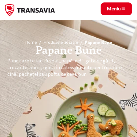
Meniu
Home
Produsele noastre
Papane Bune
Papane Bune
Pane care te fac să spui „papă-ne!”: gata de gătit,
crocante, aurii și gata în câteva minute pentru prânz,
cină, pachețel sau pofta de ceva bun.