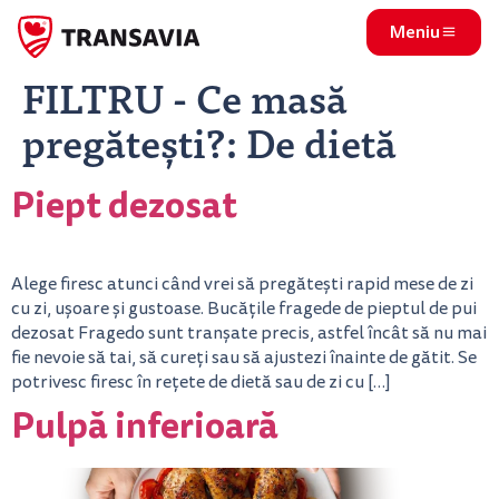
Meniu
FILTRU - Ce masă
pregătești?:
De dietă
Piept dezosat
Alege firesc atunci când vrei să pregătești rapid mese de zi
cu zi, ușoare și gustoase. Bucățile fragede de pieptul de pui
dezosat Fragedo sunt tranșate precis, astfel încât să nu mai
fie nevoie să tai, să cureți sau să ajustezi înainte de gătit. Se
potrivesc firesc în rețete de dietă sau de zi cu […]
Pulpă inferioară