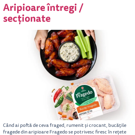
Aripioare întregi /
secționate
Când ai poftă de ceva fraged, rumenit și crocant, bucățile
fragede din aripioare Fragedo se potrivesc firesc în rețete