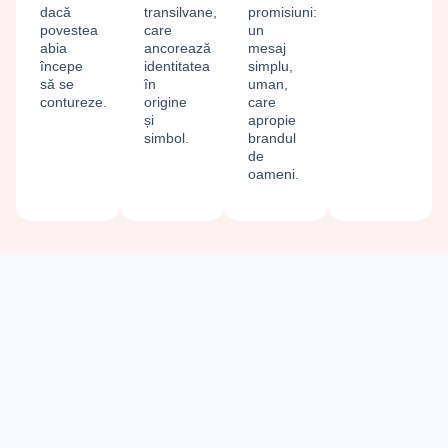
dacă
transilvane,
promisiuni:
povestea
care
un
abia
ancorează
mesaj
începe
identitatea
simplu,
să se
în
uman,
contureze.
origine
care
și
apropie
simbol.
brandul
de
oameni.