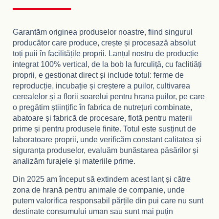
Garantăm originea produselor noastre, fiind singurul
producător care produce, crește și procesază absolut
toți puii în facilitățile proprii. Lanțul nostru de producție
integrat 100% vertical, de la bob la furculiță, cu faclitiăți
proprii, e gestionat direct și include totul: ferme de
reproducție, incubație și creștere a puilor, cultivarea
cerealelor și a florii soarelui pentru hrana puilor, pe care
o pregătim științific în fabrica de nutrețuri combinate,
abatoare și fabrică de procesare, flotă pentru materii
prime și pentru produsele finite. Totul este susținut de
laboratoare proprii, unde verificăm constant calitatea și
siguranța produselor, evaluăm bunăstarea păsărilor și
analizăm furajele și materiile prime.
Din 2025 am început să extindem acest lanț și către
zona de hrană pentru animale de companie, unde
putem valorifica responsabil părțile din pui care nu sunt
destinate consumului uman sau sunt mai puțin