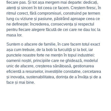
fiecare pas. Și tot așa mergem mai departe: dedicați,
atenți și sinceri în tot ceea ce facem. Creștem firesc, în
ritmul corect, fără compromisuri, construind pe termen
lung cu viziune și pasiune, păstrând aproape ceea ce
ne definește: încrederea, consecvența și respectul
pentru fiecare alegere făcută de cei care ne dau loc la
masa lor.
Suntem o afacere de familie, în care facem totul exact
așa cum trebuie, de la bob la furculiță și la bol, iar
punctele noastre forte ne mențin în topul industriei:
oamenii noștri, principiile care ne ghidează, modelul
unic de afacere, creșterea sănătoasă, gestionarea
eficientă a resurselor, investițiile constatne, cercetarea
și inovația, sustenabilitatea, dorința de a învăța și de a
face și mai bine.