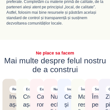
preferate. Completăm cu materie primă de calitate, de la
parteneri aleși atent pe principiul „local, de calitate”.
Astfel, folosim mai bine resursele și păstrăm același
standard de control și transparență și susținem
dezvoltarea comunităților locale.
Ne place sa facem
Mai multe despre felul nostru
de a construi
Responsabilitate
Echilibru
Export
Nutriție
Inovație
Încredere
Sustenabil
C
Investiții
Creștere
Calitate
Nutriție
Cercetare
Marketing
Împre
Z
așa
așa
românească,
echlibrată
și
responsabil
pentru
p