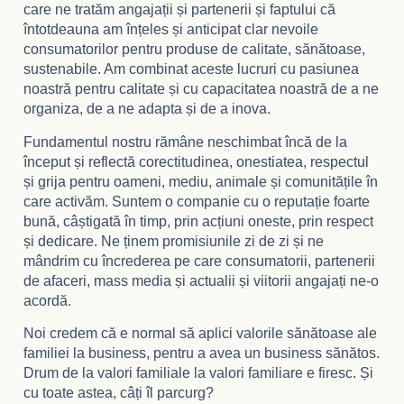
care ne tratăm angajații și partenerii și faptului că
întotdeauna am înțeles și anticipat clar nevoile
consumatorilor pentru produse de calitate, sănătoase,
sustenabile. Am combinat aceste lucruri cu pasiunea
noastră pentru calitate și cu capacitatea noastră de a ne
organiza, de a ne adapta și de a inova.
Fundamentul nostru rămâne neschimbat încă de la
început și reflectă corectitudinea, onestiatea, respectul
și grija pentru oameni, mediu, animale și comunitățile în
care activăm. Suntem o companie cu o reputație foarte
bună, câștigată în timp, prin acțiuni oneste, prin respect
și dedicare. Ne ținem promisiunile zi de zi și ne
mândrim cu încrederea pe care consumatorii, partenerii
de afaceri, mass media și actualii și viitorii angajați ne-o
acordă.
Noi credem că e normal să aplici valorile sănătoase ale
familiei la business, pentru a avea un business sănătos.
Drum de la valori familiale la valori familiare e firesc. Și
cu toate astea, câți îl parcurg?