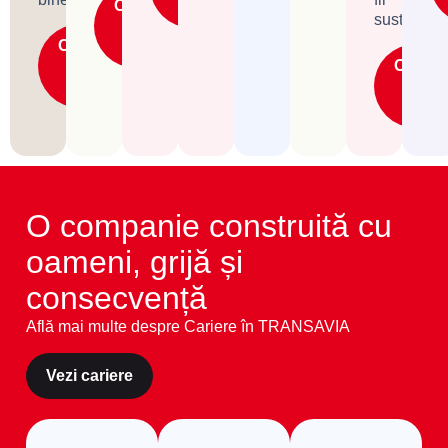
Citește
mult
sustenabil
mai
Citește
mult
mai
Citește
mult
mai
mult
O companie construită cu
oameni, grijă și
consecvență
Află mai multe despre Cariere în TRANSAVIA
Vezi cariere