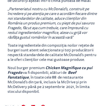
de usturoi și așezat într-o chiflă pufoasă de mălai.
„Parteneriatul nostru cu McDonald’s, construit pe
încredere și pe atenția pe care o acordăm fiecare dintre
noi standardelor de calitate, aduce clienților din
România un produs premium, cu piept de pui savuros
Fragedo, făcut așa cum trebuie, care împreună cu
restul ingredientelor magnifice, alese cu grijă vor
răsfăța gustul românilor în această vară”
Toate ingredientele din compoziția noilor rețete de
burgeri sunt atent selecționate și toți producătorii
respectă standardele de calitate McDonald’s pentru
a le oferi clienților cele mai gustoase produse.
Chicken Magnifique
cu pui
Noul burger premium
Fragedo
Beef
va fi disponibili, alături de
Fanstatique
, în toate cele 88 de restaurante
McDonald’s din țară, inclusiv la McDrive și prin
McDelivery până pe 2 septembrie 2021, în limita
stocului disponibil.