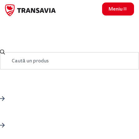
Meniu
Produsele noastre
De la mese rapide în familie la preparate pentru ocazii
speciale – găsești inspirație și combinații care ies bine, de
fiecare dată.
Fragedo
Papane