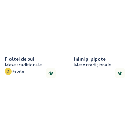
Ficăței de pui
Inimi și pipote
Mese tradiționale
Mese tradiționale
2
Rețete