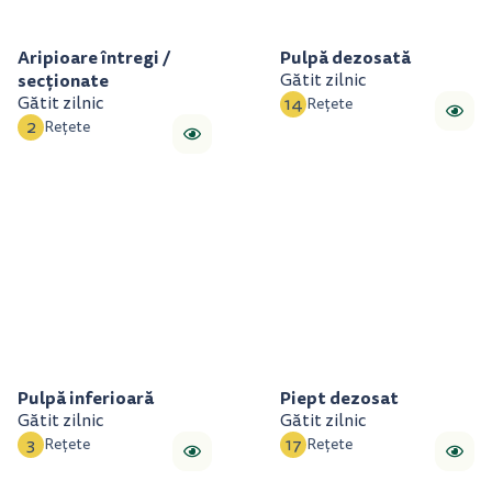
Aripioare întregi /
Pulpă dezosată
secționate
Gătit zilnic
Gătit zilnic
14
Rețete
2
Rețete
Pulpă inferioară
Piept dezosat
Gătit zilnic
Gătit zilnic
3
17
Rețete
Rețete