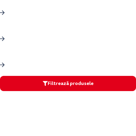
Durdulan
Bravis
Cumsecade
Filtrează produsele