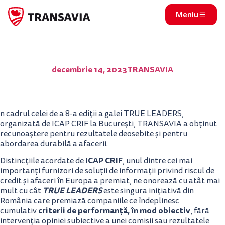
Meniu
TRANSAVIA este TRUE LEADER în afaceri și TRUE ESG
LEADER!
decembrie 14, 2023
TRANSAVIA
n cadrul celei de a 8-a ediții a galei TRUE LEADERS,
organizată de ICAP CRIF la București, TRANSAVIA a obținut
recunoaștere pentru rezultatele deosebite și pentru
abordarea durabilă a afacerii.
ICAP CRIF
Distincțiile acordate de
, unul dintre cei mai
importanți furnizori de soluții de informații privind riscul de
credit și afaceri în Europa a premiat, ne onorează cu atât mai
TRUE LEADERS
mult cu cât
este singura inițiativă din
România care premiază companiile ce îndeplinesc
criterii de performanță, în mod obiectiv
cumulativ
, fără
intervenția opiniei subiective a unei comisii sau rezultatele