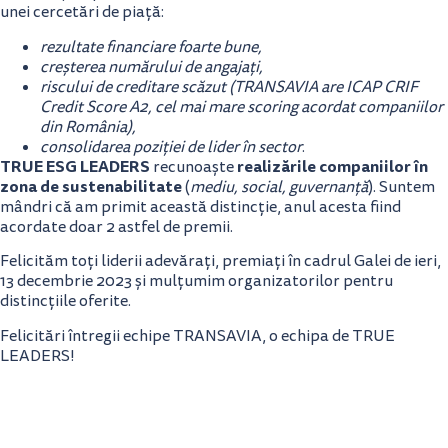
unei cercetări de piață:
rezultate financiare foarte bune,
creșterea numărului de angajați,
riscului de creditare scăzut (TRANSAVIA are ICAP CRIF
Credit Score A2, cel mai mare scoring acordat companiilor
din România),
consolidarea poziției de lider în sector
.
TRUE ESG LEADERS
realizările companiilor în
recunoaște
zona de sustenabilitate
(
mediu, social, guvernanță
). Suntem
mândri că am primit această distincție, anul acesta fiind
acordate doar 2 astfel de premii.
Felicităm toți liderii adevărați, premiați în cadrul Galei de ieri,
13 decembrie 2023 și mulțumim organizatorilor pentru
distincțiile oferite.
Felicitări întregii echipe TRANSAVIA, o echipa de TRUE
LEADERS!