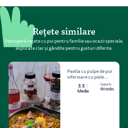
Rețete similare
Descoperă rețete cu pui pentru familie sau ocazii speciale,
explicate clar și gândite pentru gusturi diferite.
Paella cu pulpe de pui
inferioare cu piele
Fragedo, creveți,
Gata în
legume și dulceață de
60 min.
Medie
smochine verzi