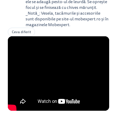
ele se adaugă pesto-ul de leurdă. Se oprește
focul și se finisează cu chives mărunțit.
_Notă_: Vesela, tacâmurile și accesoriile
sunt disponibile pe site-ul mobexpert.ro și în
magazinele Mobexpert.
Ceva diferit