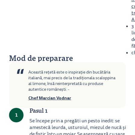
c
t
A
3
l
d
f
c
Mod de preparare
“
Această rețetă este o inspirație din bucătăria
italiană, mai precis de la tradiționala scaloppina
al limone, însă reinterpretată cu produse
autentice românești. -
Chef Marcian Vodnar
Pasul 1
1
Se începe prin a pregăti un pesto inedit: se
amestecă leurda, usturoiul, miezul de nucă și
de fistic într-un mojar. Se asezonează cu sare