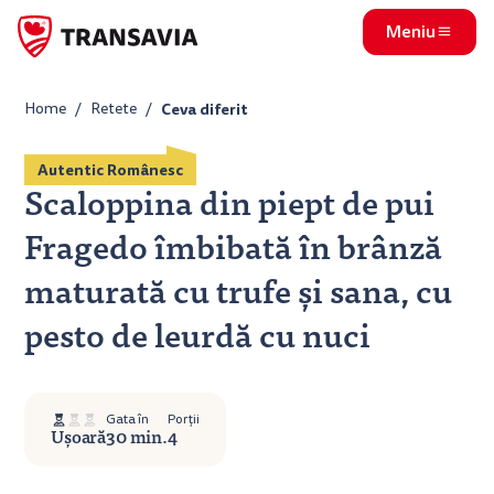
Meniu
Home
Retete
Ceva diferit
Autentic Românesc
Scaloppina din piept de pui
Fragedo îmbibată în brânză
maturată cu trufe și sana, cu
pesto de leurdă cu nuci
Gata în
Porții
Ușoară
30 min.
4