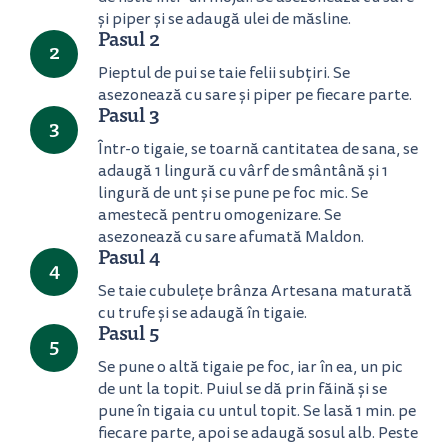
și piper și se adaugă ulei de măsline.
Pasul 2
2
Pieptul de pui se taie felii subțiri. Se
asezonează cu sare și piper pe fiecare parte.
Pasul 3
3
Într-o tigaie, se toarnă cantitatea de sana, se
adaugă 1 lingură cu vârf de smântână și 1
lingură de unt și se pune pe foc mic. Se
amestecă pentru omogenizare. Se
asezonează cu sare afumată Maldon.
Pasul 4
4
Se taie cubulețe brânza Artesana maturată
cu trufe și se adaugă în tigaie.
Pasul 5
5
Se pune o altă tigaie pe foc, iar în ea, un pic
de unt la topit. Puiul se dă prin făină și se
pune în tigaia cu untul topit. Se lasă 1 min. pe
fiecare parte, apoi se adaugă sosul alb. Peste