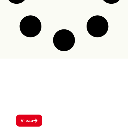
Ce ai în frigider și de ce ți-e poftă?
Spune-ne ingredientele, iar SmartCook by
Fragedo îți recomandă rețete pentru stilul tău
de viață. Cu pași clari, combinații gustoase și
preparate care bucură întreaga familie.
Vreau