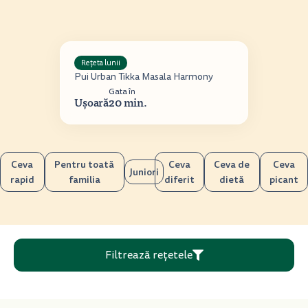
Rețeta lunii
Pui Urban Tikka Masala Harmony
Gata în
Ușoară
20 min.
Ceva
Pentru toată
Ceva
Ceva de
Ceva
Juniori
rapid
familia
diferit
dietă
picant
Filtrează rețetele