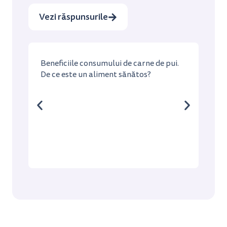
Vezi răspunsurile
Beneficiile consumului de carne de pui.
De ce este un aliment sănătos?
Cum 
într