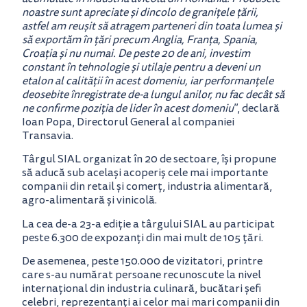
noastre sunt apreciate și dincolo de granițele țării,
astfel am reușit să atragem parteneri din toata lumea și
să exportăm în țări precum Anglia, Franța, Spania,
Croația și nu numai. De peste 20 de ani, investim
constant în tehnologie și utilaje pentru a deveni un
etalon al calității în acest domeniu, iar performanțele
deosebite înregistrate de-a lungul anilor, nu fac decât să
ne confirme poziția de lider în acest domeniu
”, declară
Ioan Popa, Directorul General al companiei
Transavia.
Târgul SIAL organizat în 20 de sectoare, își propune
să aducă sub același acoperiș cele mai importante
companii din retail și comerț, industria alimentară,
agro-alimentară și vinicolă.
La cea de-a 23-a ediție a târgului SIAL au participat
peste 6.300 de expozanți din mai mult de 105 țări.
De asemenea, peste 150.000 de vizitatori, printre
care s-au numărat persoane recunoscute la nivel
internațional din industria culinară, bucătari șefi
celebri, reprezentanți ai celor mai mari companii din