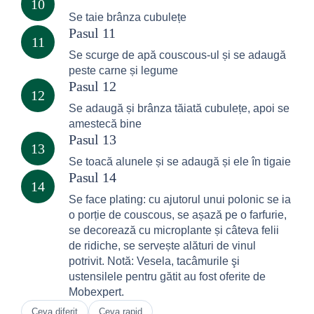
10
Se taie brânza cubulețe
Pasul 11
11
Se scurge de apă couscous-ul și se adaugă
peste carne și legume
Pasul 12
12
Se adaugă și brânza tăiată cubulețe, apoi se
amestecă bine
Pasul 13
13
Se toacă alunele și se adaugă și ele în tigaie
Pasul 14
14
Se face plating: cu ajutorul unui polonic se ia
o porție de couscous, se așază pe o farfurie,
se decorează cu microplante și câteva felii
de ridiche, se servește alături de vinul
potrivit. Notă: Vesela, tacâmurile şi
ustensilele pentru gătit au fost oferite de
Mobexpert.
Ceva diferit
Ceva rapid