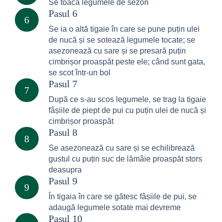
Se toacă legumele de sezon
Pasul 6
6
Se ia o altă tigaie în care se pune puțin ulei
de nucă și se sotează legumele tocate; se
asezonează cu sare și se presară puțin
cimbrișor proaspăt peste ele; când sunt gata,
se scot într-un bol
Pasul 7
7
După ce s-au scos legumele, se trag la tigaie
fâșiile de piept de pui cu puțin ulei de nucă și
cimbrișor proaspăt
Pasul 8
8
Se asezonează cu sare și se echilibrează
gustul cu puțin suc de lămâie proaspăt stors
deasupra
Pasul 9
9
În tigaia în care se gătesc fâșiile de pui, se
adaugă legumele sotate mai devreme
Pasul 10