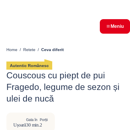
Meniu
Home
Retete
Ceva diferit
Autentic Românesc
Couscous cu piept de pui
Fragedo, legume de sezon și
ulei de nucă
Gata în
Porții
Ușoară
30 min.
2