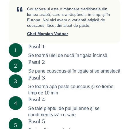
“
Couscous-ul este o mâncare tradițională din
lumea arabă, care s-a răspândit, în timp, și în
Europa. Noi aici avem o variantă atipică de
couscous, făcut din aluat de paste.
Chef Marcian Vodnar
Pasul 1
1
Se toarnă ulei de nucă în tigaia încinsă
Pasul 2
2
Se pune couscous-ul în tigaie și se amestecă
Pasul 3
3
Se toarnă apă peste couscous și se fierbe
timp de 10 min
Pasul 4
4
Se taie pieptul de pui julienne și se
condimentează cu sare
Pasul 5
5