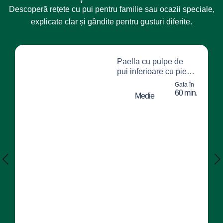
Descoperă rețete cu pui pentru familie sau ocazii speciale,
explicate clar și gândite pentru gusturi diferite.
Paella cu pulpe de
pui inferioare cu piele
Fragedo, creveți,
Gata în
legume și dulceață de
60 min.
Medie
smochine verzi