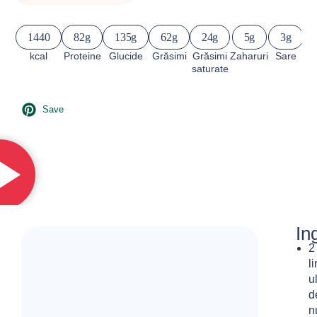
1440
82g
135g
62g
24g
5g
3g
kcal
Proteine
Glucide
Grăsimi
Grăsimi
Zaharuri
Sare
saturate
Save
In
2
l
u
d
n