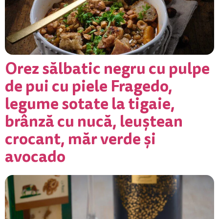
Orez sălbatic negru cu pulpe
de pui cu piele Fragedo,
legume sotate la tigaie,
brânză cu nucă, leuștean
crocant, măr verde și
avocado