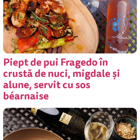
Piept de pui Fragedo în
crustă de nuci, migdale și
alune, servit cu sos
béarnaise