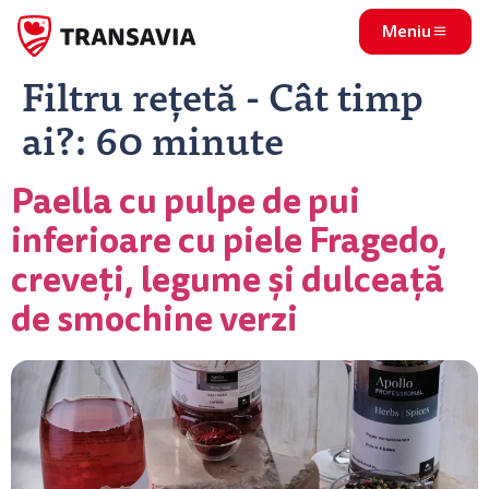
Meniu
Filtru rețetă - Cât timp
ai?:
60 minute
Paella cu pulpe de pui
inferioare cu piele Fragedo,
creveți, legume și dulceață
de smochine verzi