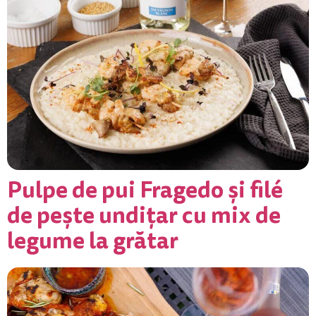
Pulpe de pui Fragedo și filé
de pește undițar cu mix de
legume la grătar