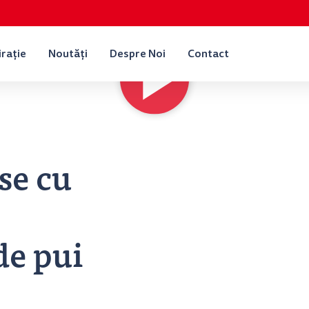
irație
Noutăți
Despre Noi
Contact
se cu
de pui