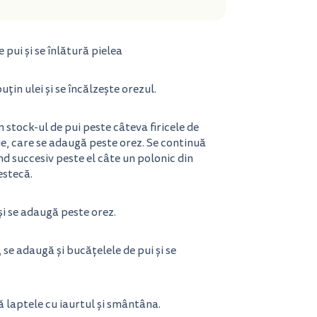
pui și se înlătură pielea
uțin ulei și se încălzește orezul.
 stock-ul de pui peste câteva firicele de
zie, care se adaugă peste orez. Se continuă
nd succesiv peste el câte un polonic din
estecă.
i se adaugă peste orez.
, se adaugă și bucățelele de pui și se
ă laptele cu iaurtul și smântâna.