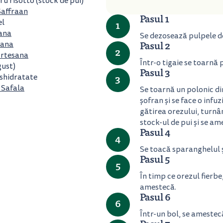
u risotto (stock de pui)
Saffraan
Pasul 1
el
1
ana
Se dezosează pulpele de 
sana
Pasul 2
2
rtesana
Într-o tigaie se toarnă p
ust)
Pasul 3
eshidratate
3
 Safala
Se toarnă un polonic din
șofran și se face o infu
gătirea orezului, turnâ
stock-ul de pui și se am
Pasul 4
4
Se toacă sparanghelul ș
Pasul 5
5
În timp ce orezul fierbe
amestecă.
Pasul 6
6
Într-un bol, se amestec