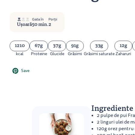
Gata în
Porții
Ușoară
50 min.
2
1210
67g
37g
91g
33g
12g
kcal
Proteine
Glucide
Grăsimi
Grăsimi saturate
Zaharuri
Save
Ingrediente
2 pulpe de pui Fr
2 linguri ulei de m
120g orez pentru 