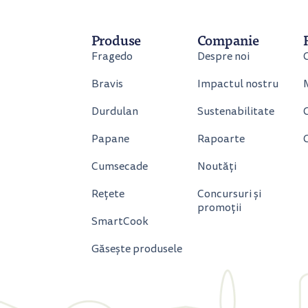
Produse
Companie
Fragedo
Despre noi
Bravis
Impactul nostru
Durdulan
Sustenabilitate
C
Papane
Rapoarte
Cumsecade
Noutăți
Rețete
Concursuri și
promoții
SmartCook
Găsește produsele