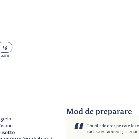
1g
Sare
Mod de preparare
“
agedo
ăsline
Tipurile de orez pe care le 
carte sunt arborio și carnaro
risotto