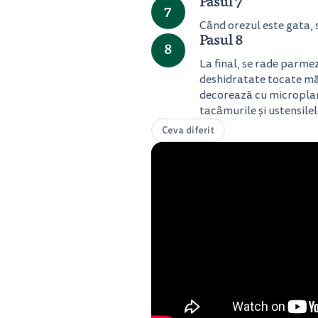
Pasul 7
7
Când orezul este gata, 
Pasul 8
8
La final, se rade parmez
deshidratate tocate mă
decorează cu microplant
tacâmurile şi ustensile
Ceva diferit