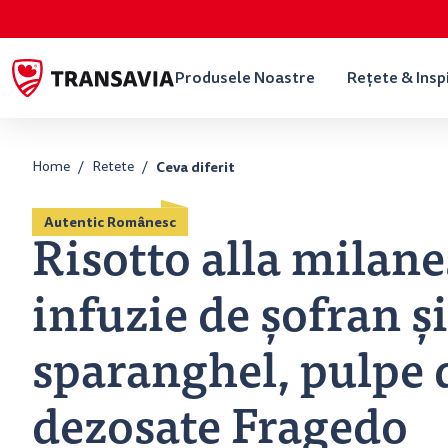
Produsele Noastre
Rețete & Insp
Home
Retete
Ceva diferit
Autentic Românesc
Risotto alla milane
infuzie de șofran și
sparanghel, pulpe 
dezosate Fragedo