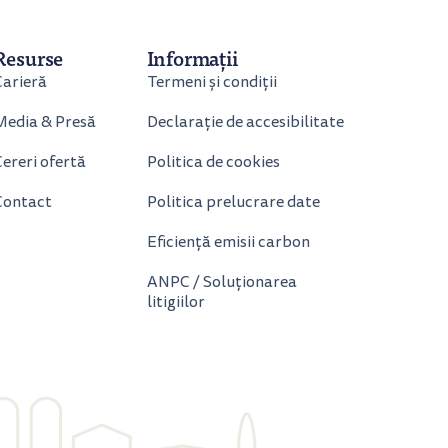
Resurse
Informații
Carieră
Termeni și condiții
Media & Presă
Declarație de accesibilitate
ereri ofertă
Politica de cookies
Contact
Politica prelucrare date
Eficiență emisii carbon
ANPC / Soluționarea
litigiilor